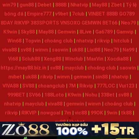
win79
|
gun88
|
Debet
|
888B
|
Nhatvip
|
May88
|
Zbet
|
Tỷ lệ
bóng đá
|
Empire777
|
v9bet
|
7club
|
VINBET
888B
GO789
8DAY
RIKVIP
383SPORTS
VNSOXO
GEMWIN
BET66
|
Neo79
|
K9win
|
Sky88
|
May88
|
Gemwin
|
8Live
|
Ga6789
|
Gamvip
|
Win68
|
Topvin
|
choáng club
|
nhatvip
|
rikvip
|
hitclub
|
viva88
|
sv88
|
winvn
|
saowin
|
uk88
|
Lixi88
|
Neo79
|
Na99
|
Vi68
|
Sclub88
|
Xeng88
|
Winclub
|
MaxVin
|
Xocdia88
|
https://may88.biz.in
|
sv88
|
mayclub
|
choáng club
|
saowin
|
mibet
|
uk88
|
rikvip
|
winvn
|
gemwin
|
sin88
|
nhatvip
|
VIVA88
|
SV88
|
choangclub
|
7M
|
Rikvip
|
777LOC
|
Vui123
|
999BET
|
SV66
|
188Loto
|
K9win
|
Nohu
|
33Bet
|
sv88
|
nhatvip
|
mayclub
|
viva88
|
gemwin
|
winvn
|
choáng club
|
rikvip
|
RIKVIP
|
nowgoal
|
7m
|
vic88
|
99OK
|
9win
|
tk88
|
×
sv88
|
thabet
|
Sam86
|
Vin777
|
Cá cược bóng đá
|
Red88
|
Red88