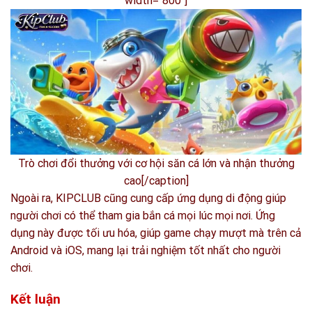
width="800"]
Trò chơi đổi thưởng với cơ hội săn cá lớn và nhận thưởng
cao[/caption]
Ngoài ra, KIPCLUB cũng cung cấp ứng dụng di động giúp
người chơi có thể tham gia bắn cá mọi lúc mọi nơi. Ứng
dụng này được tối ưu hóa, giúp game chạy mượt mà trên cả
Android và iOS, mang lại trải nghiệm tốt nhất cho người
chơi.
Kết luận