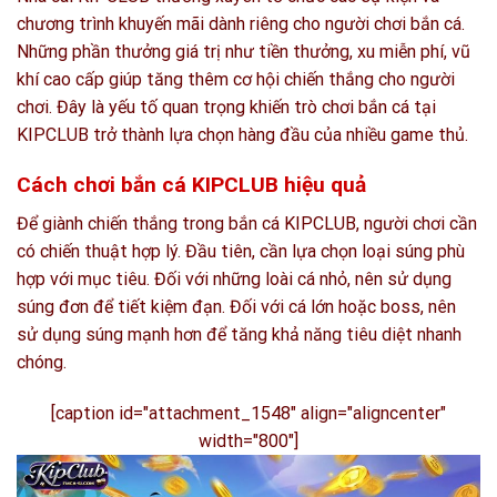
chương trình khuyến mãi dành riêng cho người chơi bắn cá.
Những phần thưởng giá trị như tiền thưởng, xu miễn phí, vũ
khí cao cấp giúp tăng thêm cơ hội chiến thắng cho người
chơi. Đây là yếu tố quan trọng khiến trò chơi bắn cá tại
KIPCLUB trở thành lựa chọn hàng đầu của nhiều game thủ.
Cách chơi bắn cá KIPCLUB hiệu quả
Để giành chiến thắng trong bắn cá KIPCLUB, người chơi cần
có chiến thuật hợp lý. Đầu tiên, cần lựa chọn loại súng phù
hợp với mục tiêu. Đối với những loài cá nhỏ, nên sử dụng
súng đơn để tiết kiệm đạn. Đối với cá lớn hoặc boss, nên
sử dụng súng mạnh hơn để tăng khả năng tiêu diệt nhanh
chóng.
[caption id="attachment_1548" align="aligncenter"
width="800"]