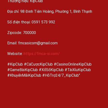
Thương hiệu: KipClub
Địa chỉ: 98 Đinh Tiên Hoàng, Phường 1, Bình Thạnh
Số điện thoại: 0591 573 992
Zipcode: 700000
Email:
fmcasicom@gmail.com
Website:
https://fmca-si.com/
#KipClub #CáCượcKipClub #CasinoOnlineKipClub
#GameBàiKipClub #XổSốKipClub #TàiXỉuKipClub
#KhuyếnMãiKipClub #HỗTrợ24/7_KipClub"