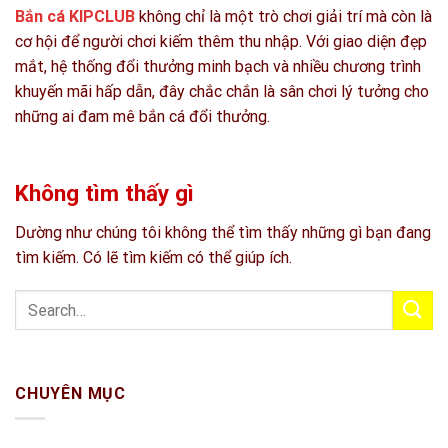
Bắn cá KIPCLUB
không chỉ là một trò chơi giải trí mà còn là
cơ hội để người chơi kiếm thêm thu nhập. Với giao diện đẹp
mắt, hệ thống đổi thưởng minh bạch và nhiều chương trình
khuyến mãi hấp dẫn, đây chắc chắn là sân chơi lý tưởng cho
những ai đam mê bắn cá đổi thưởng.
Không tìm thấy gì
Dường như chúng tôi không thể tìm thấy những gì bạn đang
tìm kiếm. Có lẽ tìm kiếm có thể giúp ích.
CHUYÊN MỤC