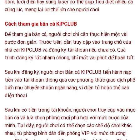
bom, lưới điện hay súng laser có thể giúp tiêu diệt nhiều cá
cùng lúc, mang lại lợi thế lớn cho người chơi.
Cách tham gia bắn cá KIPCLUB
Để tham gia bắn cá, người chơi chỉ cần thực hiện một vài
bước đơn giản. Trước tiên, cần truy cập vào trang chủ của
nhà cái KIPCLUB và đăng ký tài khoản nếu chưa có. Quá
trình đăng ký rất nhanh chóng, chỉ mất vài phút để hoàn tất.
Sau khi đăng ký, người chơi Bắn cá KIPCLUB tiến hành nạp
tiền vào tài khoản thông qua các phương thức giao dịch phổ
biến như chuyển khoản ngân hàng, ví điện tử hoặc thẻ cào
điện thoại.
Sau khi có tiền trong tài khoản, người chơi truy cập vào mục
bắn cá và lựa chọn phòng chơi phù hợp với mức cược của
mình. Tại đây, người chơi có thể chọn các chế độ chơi khác
nhau, từ phòng bình dân đến phòng VIP với mức thưởng