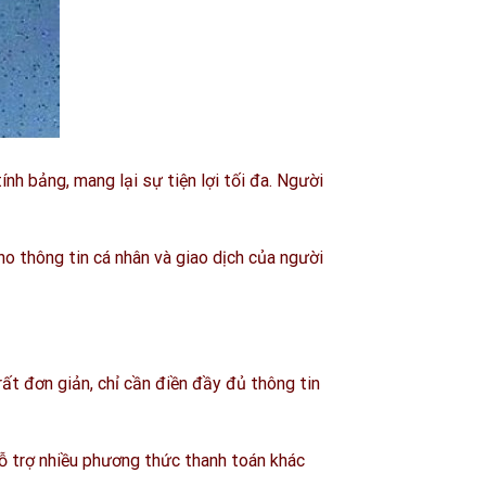
nh bảng, mang lại sự tiện lợi tối đa. Người
 thông tin cá nhân và giao dịch của người
ất đơn giản, chỉ cần điền đầy đủ thông tin
hỗ trợ nhiều phương thức thanh toán khác