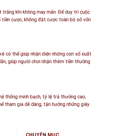
t trắng khi không may mắn. Để duy trì cuộc
 số tiền cược, không đặt cược toàn bộ số vốn
 kê có thể giúp nhận diện những con số xuất
dẫn, giúp người chơi nhận thêm tiền thưởng
hệ thống minh bạch, tỷ lệ trả thưởng cao,
hể tham gia dễ dàng, tận hưởng những giây
CHUYÊN MỤC