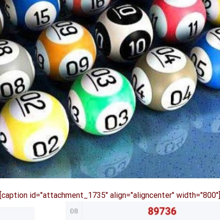
[caption id="attachment_1735" align="aligncenter" width="800"