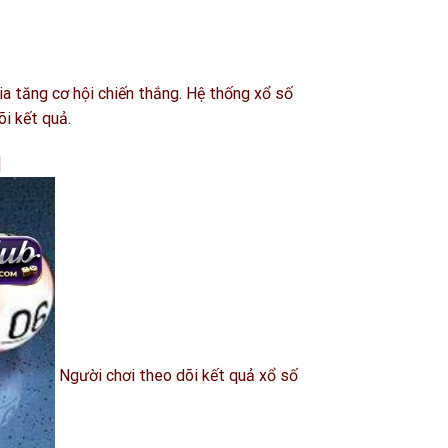
ia tăng cơ hội chiến thắng. Hệ thống xổ số
õi kết quả.
]
Người chơi theo dõi kết quả xổ số