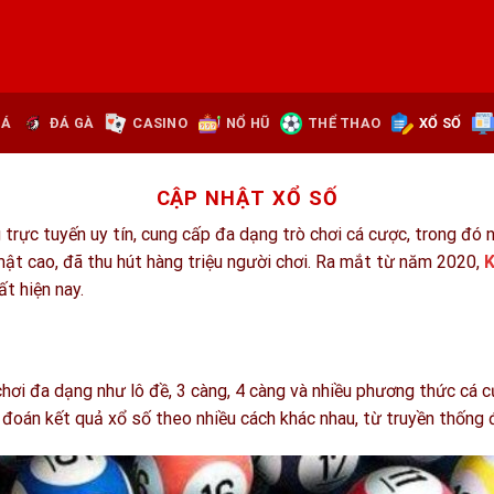
CÁ
ĐÁ GÀ
CASINO
NỔ HŨ
THỂ THAO
XỔ SỐ
CẬP NHẬT
XỔ SỐ
ực tuyến uy tín, cung cấp đa dạng trò chơi cá cược, trong đó n
mật cao, đã thu hút hàng triệu người chơi. Ra mắt từ năm 2020,
t hiện nay.
i đa dạng như lô đề, 3 càng, 4 càng và nhiều phương thức cá cư
đoán kết quả xổ số theo nhiều cách khác nhau, từ truyền thống đ