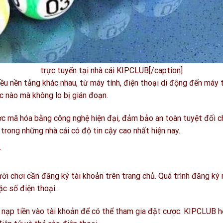
trực tuyến tại nhà cái KIPCLUB[/caption]
u nền tảng khác nhau, từ máy tính, điện thoại di động đến máy tí
úc nào mà không lo bị gián đoạn.
mã hóa bằng công nghệ hiện đại, đảm bảo an toàn tuyệt đối cho
trong những nhà cái có độ tin cậy cao nhất hiện nay.
i chơi cần đăng ký tài khoản trên trang chủ. Quá trình đăng ký r
ặc số điện thoại.
n nạp tiền vào tài khoản để có thể tham gia đặt cược. KIPCLUB 