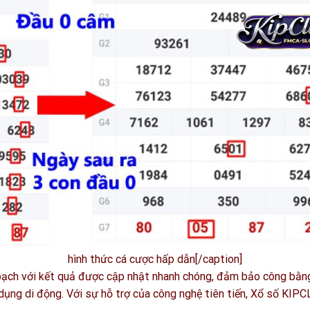
hình thức cá cược hấp dẫn[/caption]
ch với kết quả được cập nhật nhanh chóng, đảm bảo công bằng t
dụng di động. Với sự hỗ trợ của công nghệ tiên tiến, Xổ số KIPC