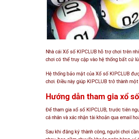
Nhà cái Xổ số KIPCLUB hỗ trợ chơi trên nhiề
chơi có thể truy cập vào hệ thống bất cứ l
Hệ thống bảo mật của Xổ số KIPCLUB được 
chơi. Điều này giúp KIPCLUB trở thành một 
Hướng dẫn tham gia xổ số
Để tham gia xổ số KIPCLUB, trước tiên ngườ
cá nhân và xác nhận tài khoản qua email ho
Sau khi đăng ký thành công, người chơi cầ